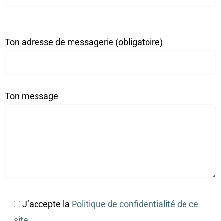
Veuillez
Ton adresse de messagerie (obligatoire)
laisser
ce
champ
vide.
Ton message
J’accepte la
Politique de confidentialité de ce
site
.