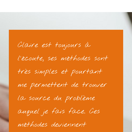
Claire est toujours à
l'écoute, ses méthodes sont
très simples et pourtant
me permettent de trouver
la source du problème
auquel je fais face. Ces
méthodes deviennent