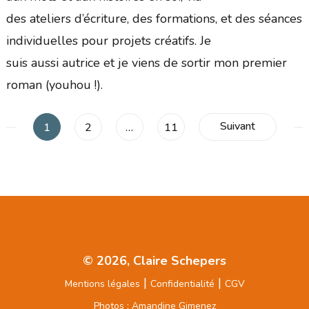
des ateliers d’écriture, des formations, et des séances
individuelles pour projets créatifs. Je
suis aussi autrice et je viens de sortir mon premier
roman (youhou !).
Pagination
Suivant
Page
Page
Page
1
2
…
11
des
publications
© 2026, Claire Schepers
|
|
Mentions légales
Confidentialité
CGV
Photos : Amandine Gimenez