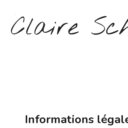
Aller
au
contenu
(Pressez
Entrée)
CLAIRE SCHEPERS
Informations légale