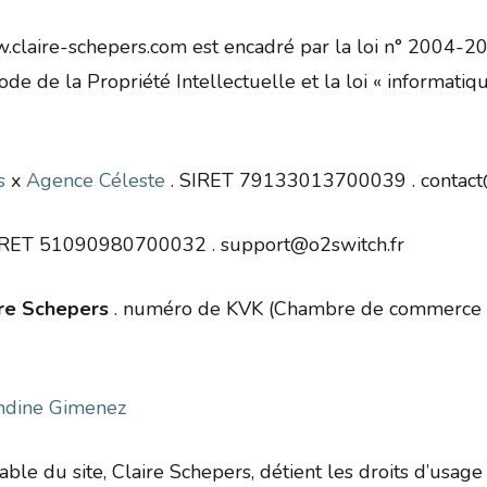
www.claire-schepers.com est encadré par la loi n° 2004-
de de la Propriété Intellectuelle et la loi « informatiq
s
x
Agence Céleste
. SIRET 79133013700039 . contact
IRET 51090980700032 . support@o2switch.fr
ire Schepers
. numéro de KVK (Chambre de commerce d
dine Gimenez
able du site, Claire Schepers, détient les droits d’usage