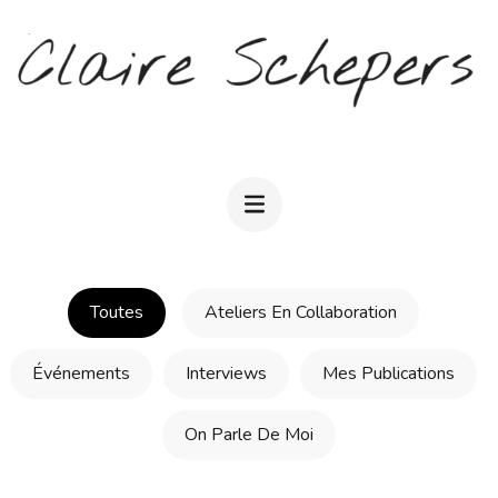
Aller
au
contenu
(Pressez
CLAIRE SCHEPERS
Entrée)
Toutes
Ateliers En Collaboration
Événements
Interviews
Mes Publications
On Parle De Moi