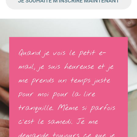
JE SOUHAITE M'INSCRIRE MAINTENANT
Quand je vois le petit e-
mail, je suis heureuse et je
me prends un temps juste
pour moi pour la lire
tranquille. Même si parfois
c'est le samedi. Je me
demande toujours ce que je