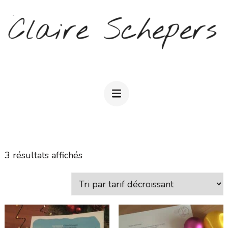
Aller
au
contenu
(Pressez
CLAIRE SCHEPERS
Entrée)
Trié
3 résultats affichés
par
prix
décroissant