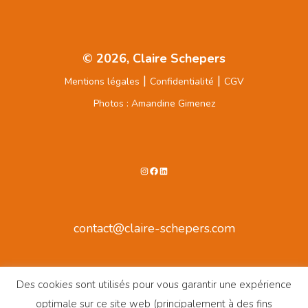
© 2026, Claire Schepers
|
|
Mentions légales
Confidentialité
CGV
Photos : Amandine Gimenez
Instagram
Facebook
LinkedIn
contact@claire-schepers.com
Des cookies sont utilisés pour vous garantir une expérience
optimale sur ce site web (principalement à des fins