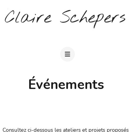
Aller
au
contenu
(Pressez
CLAIRE SCHEPERS
Entrée)
Événements
Consultez ci-dessous les ateliers et projets proposés