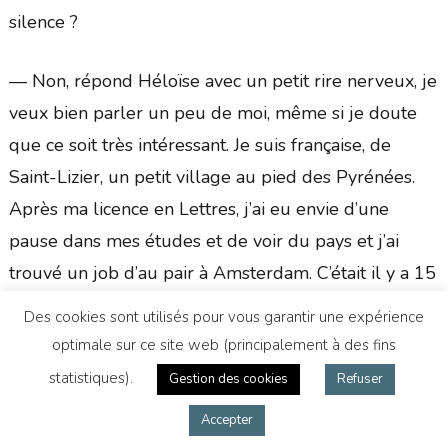
silence ?
— Non, répond Héloïse avec un petit rire nerveux, je
veux bien parler un peu de moi, même si je doute
que ce soit très intéressant. Je suis française, de
Saint-Lizier, un petit village au pied des Pyrénées.
Après ma licence en Lettres, j’ai eu envie d’une
pause dans mes études et de voir du pays et j’ai
trouvé un job d’au pair à Amsterdam. C’était il y a 15
ans. Je suis venue pour un an. Puis j’ai rencontré lors
Des cookies sont utilisés pour vous garantir une expérience
d’un café des langues un Brésilien installé à
optimale sur ce site web (principalement à des fins
Amsterdam, je suis tombée amoureuse de l’homme
statistiques).
Gestion des cookies
Refuser
et de la ville. Je suis restée. Pour la relation
Accepter
humaine, ça n’a pas fonctionné longtemps mais celle