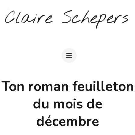
Aller
au
contenu
(Pressez
CLAIRE SCHEPERS
Entrée)
Ton roman feuilleton
du mois de
décembre