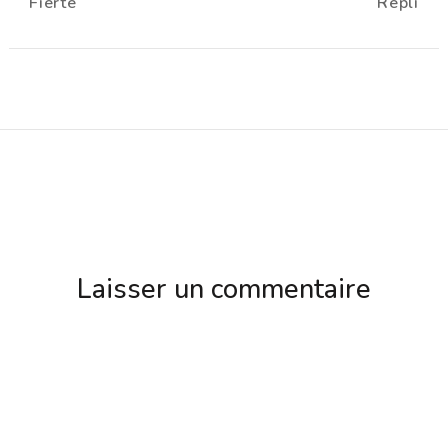
Fierté
Repli
d'article
Laisser un commentaire