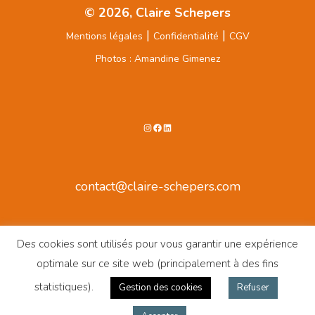
© 2026, Claire Schepers
|
|
Mentions légales
Confidentialité
CGV
Photos : Amandine Gimenez
Instagram
Facebook
LinkedIn
contact@claire-schepers.com
Des cookies sont utilisés pour vous garantir une expérience
optimale sur ce site web (principalement à des fins
statistiques).
Gestion des cookies
Refuser