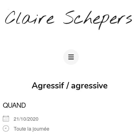
Aller
au
contenu
(Pressez
CLAIRE SCHEPERS
Entrée)
Agressif / agressive
QUAND
21/10/2020
Toute la journée