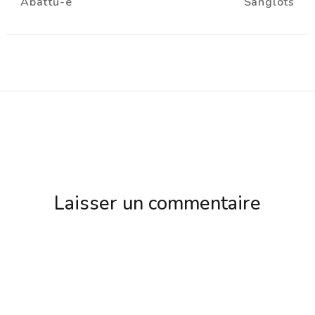
Abattu-e
Sanglots
d'article
Laisser un commentaire