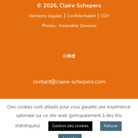
© 2026, Claire Schepers
|
|
Mentions légales
Confidentialité
CGV
Photos : Amandine Gimenez
Instagram
Facebook
LinkedIn
contact@claire-schepers.com
Des cookies sont utilisés pour vous garantir une expérience
optimale sur ce site web (principalement à des fins
statistiques).
Gestion des cookies
Refuser