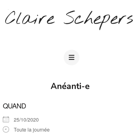
Aller
au
contenu
(Pressez
CLAIRE SCHEPERS
Entrée)
Anéanti-e
QUAND
25/10/2020
Toute la journée