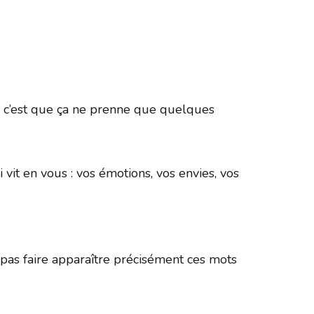
365
Outlook Live
ée, c’est que ça ne prenne que quelques
 vit en vous : vos émotions, vos envies, vos
as faire apparaître précisément ces mots