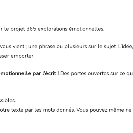
Google
iCalendar
Office 
ur
le projet 365 explorations émotionnelles
.
ui vous vient ; une phrase ou plusieurs sur le sujet. L’id
isser emporter.
motionnelle par l’écrit !
Des portes ouvertes sur ce qui
sibles.
tre texte par les mots donnés. Vous pouvez même ne p