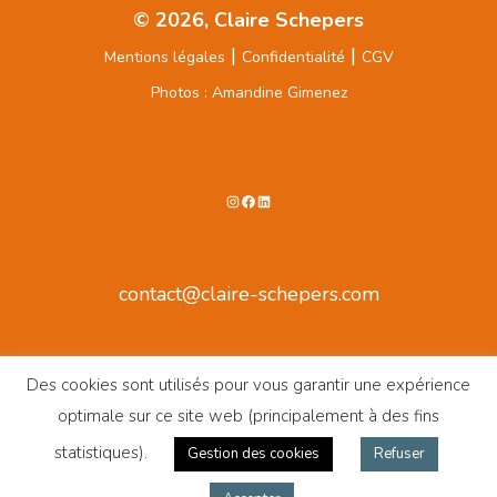
© 2026, Claire Schepers
|
|
Mentions légales
Confidentialité
CGV
Photos : Amandine Gimenez
Instagram
Facebook
LinkedIn
contact@claire-schepers.com
Des cookies sont utilisés pour vous garantir une expérience
optimale sur ce site web (principalement à des fins
statistiques).
Gestion des cookies
Refuser