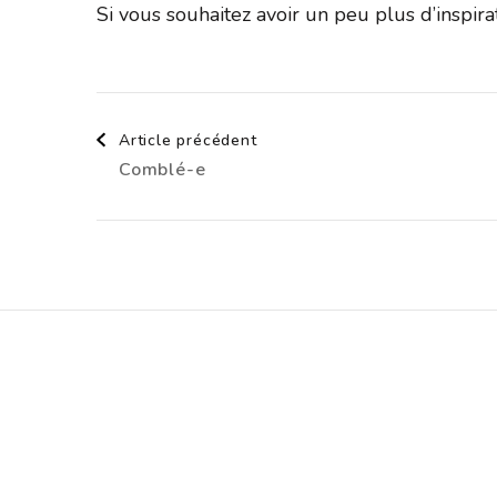
Si vous souhaitez avoir un peu plus d’inspir
Navigation
Article précédent
Comblé-e
d'article