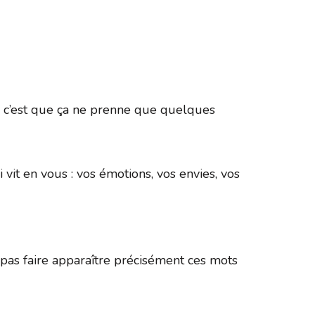
365
Outlook Live
ée, c’est que ça ne prenne que quelques
 vit en vous : vos émotions, vos envies, vos
as faire apparaître précisément ces mots