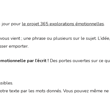
Google
iCalendar
Office 
du jour pour
le projet 365 explorations émotionnelles
.
ui vous vient ; une phrase ou plusieurs sur le sujet. L’id
isser emporter.
motionnelle par l’écrit !
Des portes ouvertes sur ce qui
sibles.
tre texte par les mots donnés. Vous pouvez même ne p