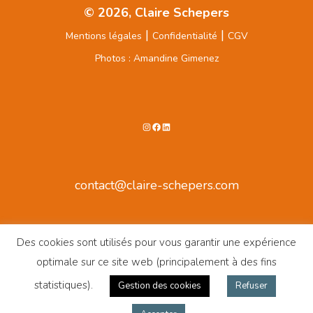
© 2026, Claire Schepers
|
|
Mentions légales
Confidentialité
CGV
Photos : Amandine Gimenez
Instagram
Facebook
LinkedIn
contact@claire-schepers.com
Des cookies sont utilisés pour vous garantir une expérience
optimale sur ce site web (principalement à des fins
statistiques).
Gestion des cookies
Refuser