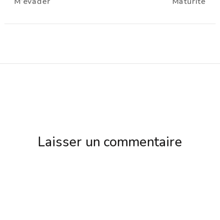
M’évader
Maturité
d'article
Laisser un commentaire