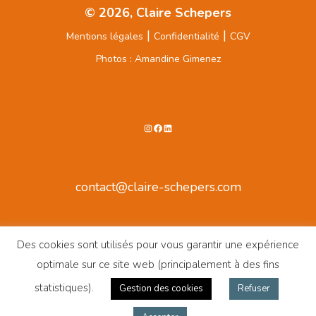
© 2026, Claire Schepers
|
|
Mentions légales
Confidentialité
CGV
Photos : Amandine Gimenez
Instagram
Facebook
LinkedIn
contact@claire-schepers.com
Des cookies sont utilisés pour vous garantir une expérience
optimale sur ce site web (principalement à des fins
statistiques).
Gestion des cookies
Refuser