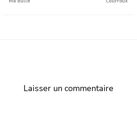
Ma bulle
Courroux
d'article
Laisser un commentaire