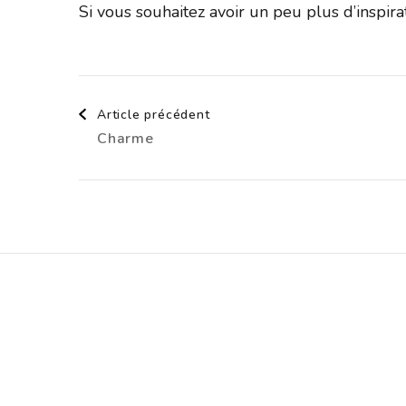
Si vous souhaitez avoir un peu plus d’inspir
Navigation
Article précédent
Charme
d'article