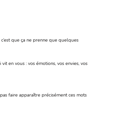
365
Outlook Live
ée, c’est que ça ne prenne que quelques
 vit en vous : vos émotions, vos envies, vos
as faire apparaître précisément ces mots