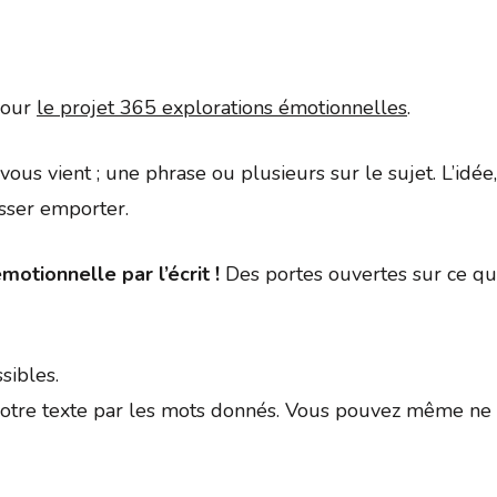
Google
iCalendar
Office 
 pour
le projet 365 explorations émotionnelles
.
ui vous vient ; une phrase ou plusieurs sur le sujet. L’id
isser emporter.
motionnelle par l’écrit !
Des portes ouvertes sur ce qui
sibles.
tre texte par les mots donnés. Vous pouvez même ne p