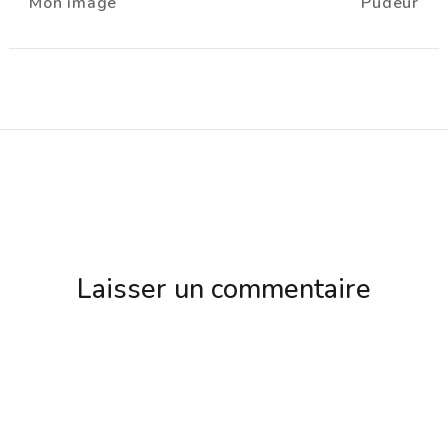
Mon image
Pudeur
d'article
Laisser un commentaire