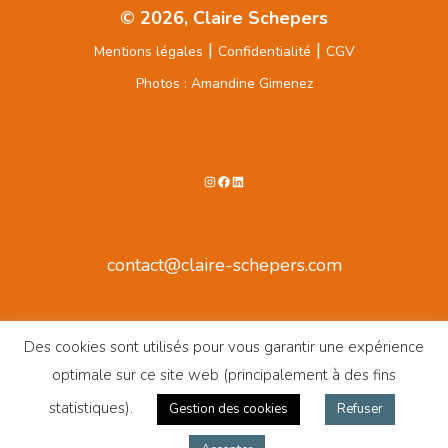
© 2026, Claire Schepers
|
|
Mentions légales
Confidentialité
CGV
Photos : Amandine Gimenez
Instagram
Facebook
LinkedIn
contact@claire-schepers.com
Des cookies sont utilisés pour vous garantir une expérience
optimale sur ce site web (principalement à des fins
statistiques).
Gestion des cookies
Refuser