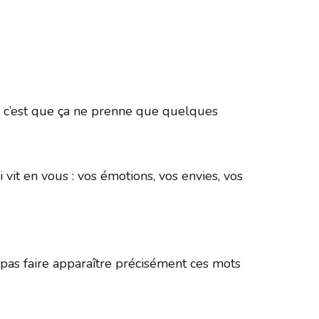
365
Outlook Live
ée, c’est que ça ne prenne que quelques
 vit en vous : vos émotions, vos envies, vos
as faire apparaître précisément ces mots