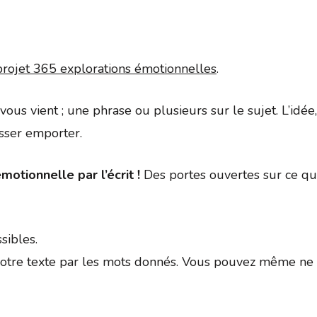
Google
iCalendar
Office 
projet 365 explorations émotionnelles
.
ui vous vient ; une phrase ou plusieurs sur le sujet. L’id
isser emporter.
motionnelle par l’écrit !
Des portes ouvertes sur ce qui
sibles.
tre texte par les mots donnés. Vous pouvez même ne p