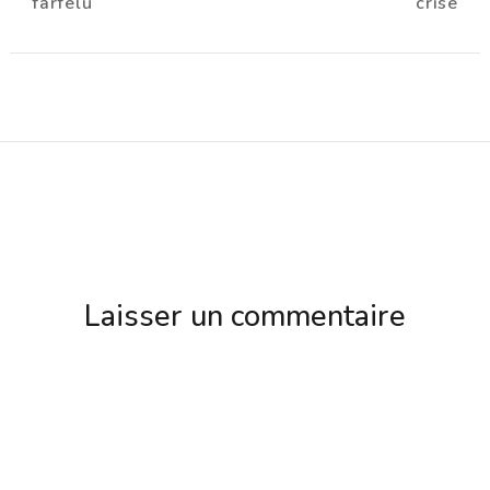
farfelu
crise
d'article
Laisser un commentaire