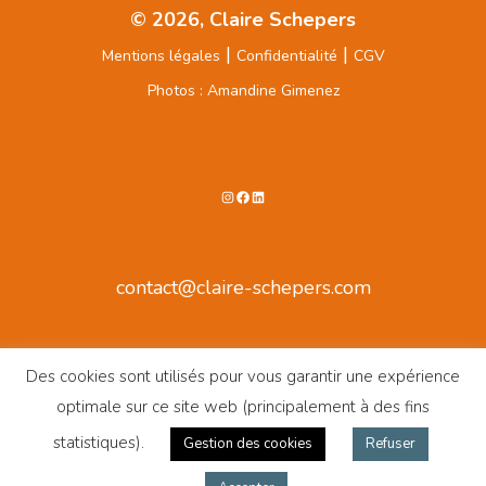
© 2026, Claire Schepers
|
|
Mentions légales
Confidentialité
CGV
Photos : Amandine Gimenez
Instagram
Facebook
LinkedIn
contact@claire-schepers.com
Des cookies sont utilisés pour vous garantir une expérience
optimale sur ce site web (principalement à des fins
statistiques).
Gestion des cookies
Refuser