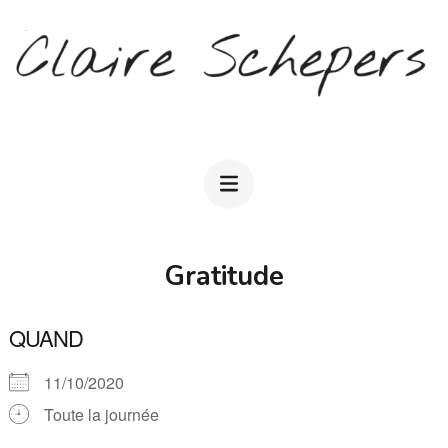
Aller
au
contenu
(Pressez
CLAIRE SCHEPERS
Entrée)
Gratitude
QUAND
11/10/2020
Toute la journée