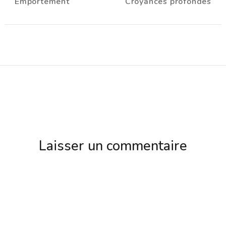
Emportement
Croyances profondes
d'article
Laisser un commentaire