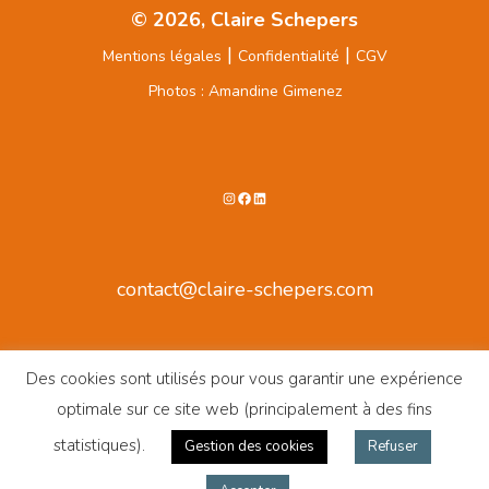
© 2026, Claire Schepers
|
|
Mentions légales
Confidentialité
CGV
Photos : Amandine Gimenez
Instagram
Facebook
LinkedIn
contact@claire-schepers.com
Des cookies sont utilisés pour vous garantir une expérience
optimale sur ce site web (principalement à des fins
statistiques).
Gestion des cookies
Refuser