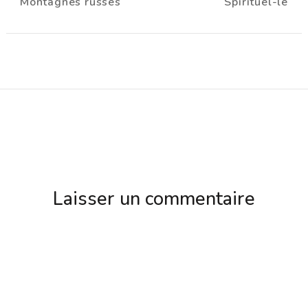
Montagnes russes
Spirituel-le
d'article
Laisser un commentaire