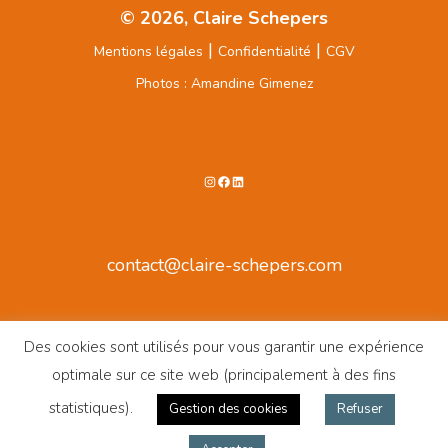
© 2026, Claire Schepers
|
|
Mentions légales
Confidentialité
CGV
Photos : Amandine Gimenez
Instagram
Facebook
LinkedIn
contact@claire-schepers.com
Des cookies sont utilisés pour vous garantir une expérience
optimale sur ce site web (principalement à des fins
statistiques).
Gestion des cookies
Refuser