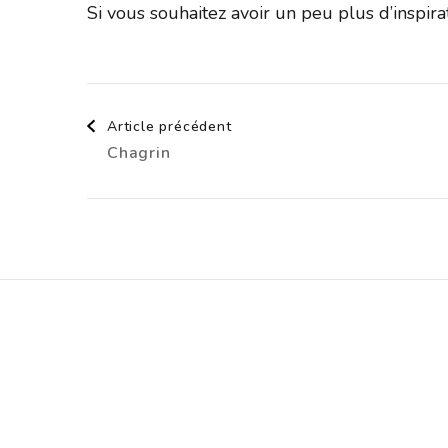
Si vous souhaitez avoir un peu plus d’inspir
Navigation
Article précédent
Chagrin
d'article