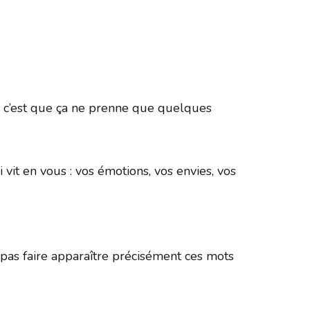
365
Outlook Live
ée, c’est que ça ne prenne que quelques
 vit en vous : vos émotions, vos envies, vos
as faire apparaître précisément ces mots