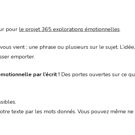
Google
iCalendar
Office 
our pour
le projet 365 explorations émotionnelles
.
ui vous vient ; une phrase ou plusieurs sur le sujet. L’id
isser emporter.
motionnelle par l’écrit !
Des portes ouvertes sur ce qui
sibles.
tre texte par les mots donnés. Vous pouvez même ne p