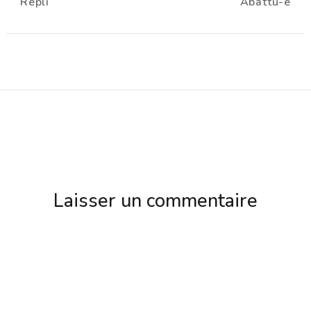
Repli
Abattu-e
d'article
Laisser un commentaire