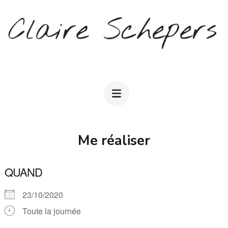
Aller
au
contenu
(Pressez
CLAIRE SCHEPERS
Entrée)
Me réaliser
QUAND
23/10/2020
Toute la journée