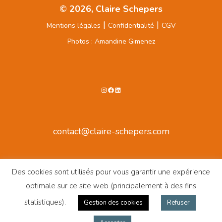
© 2026, Claire Schepers
|
|
Mentions légales
Confidentialité
CGV
Photos : Amandine Gimenez
Instagram
Facebook
LinkedIn
contact@claire-schepers.com
Des cookies sont utilisés pour vous garantir une expérience
optimale sur ce site web (principalement à des fins
statistiques).
Gestion des cookies
Refuser