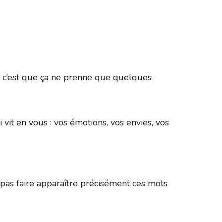
365
Outlook Live
ée, c’est que ça ne prenne que quelques
 vit en vous : vos émotions, vos envies, vos
as faire apparaître précisément ces mots