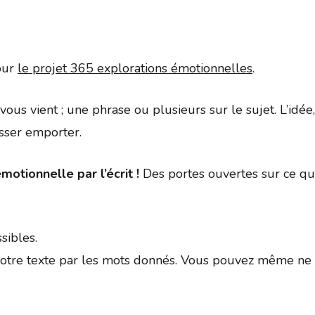
Google
iCalendar
Office 
pour
le projet 365 explorations émotionnelles
.
ui vous vient ; une phrase ou plusieurs sur le sujet. L’id
isser emporter.
motionnelle par l’écrit !
Des portes ouvertes sur ce qui
sibles.
tre texte par les mots donnés. Vous pouvez même ne p