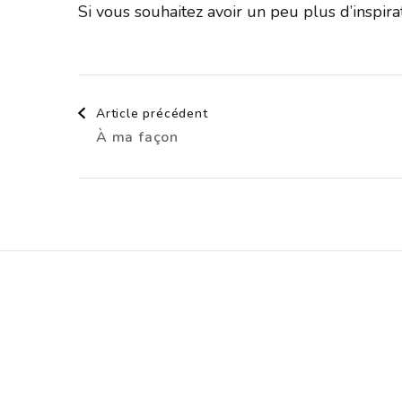
Si vous souhaitez avoir un peu plus d’inspir
Navigation
Article précédent
À ma façon
d'article