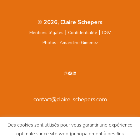
© 2026, Claire Schepers
|
|
Mentions légales
Confidentialité
CGV
Photos : Amandine Gimenez
Instagram
Facebook
LinkedIn
contact@claire-schepers.com
Des cookies sont utilisés pour vous garantir une expérience
optimale sur ce site web (principalement à des fins