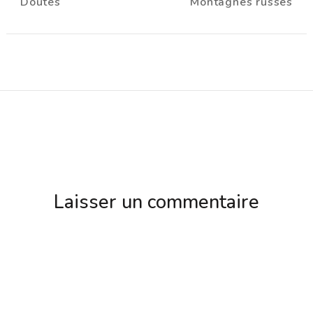
Doutes
Montagnes russes
d'article
Laisser un commentaire