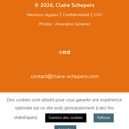
© 2026, Claire Schepers
|
|
Mentions légales
Confidentialité
CGV
Photos : Amandine Gimenez
Instagram
Facebook
LinkedIn
contact@claire-schepers.com
Des cookies sont utilisés pour vous garantir une expérience
optimale sur ce site web (principalement à des fins
statistiques).
Gestion des cookies
Refuser