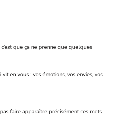
365
Outlook Live
ée, c’est que ça ne prenne que quelques
 vit en vous : vos émotions, vos envies, vos
as faire apparaître précisément ces mots