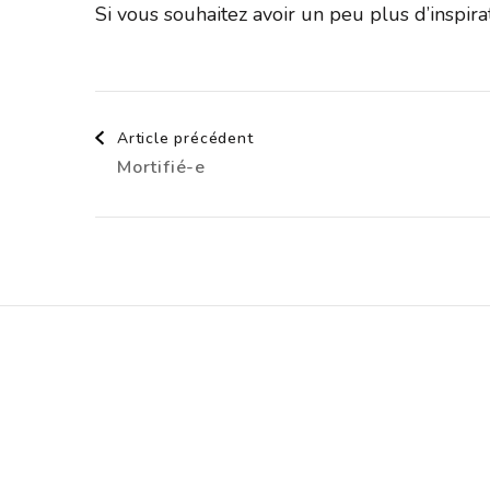
Si vous souhaitez avoir un peu plus d’inspir
Navigation
Article précédent
Mortifié-e
d'article