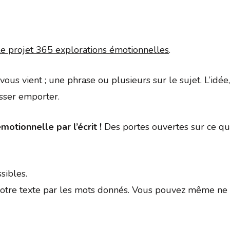
Google
iCalendar
Office 
le projet 365 explorations émotionnelles
.
ui vous vient ; une phrase ou plusieurs sur le sujet. L’id
isser emporter.
motionnelle par l’écrit !
Des portes ouvertes sur ce qui
sibles.
tre texte par les mots donnés. Vous pouvez même ne p