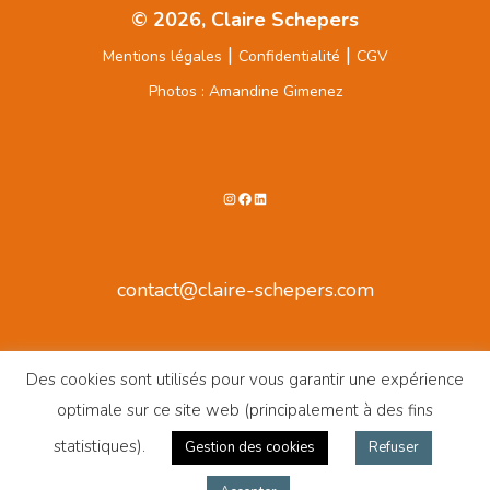
© 2026, Claire Schepers
|
|
Mentions légales
Confidentialité
CGV
Photos : Amandine Gimenez
Instagram
Facebook
LinkedIn
contact@claire-schepers.com
Des cookies sont utilisés pour vous garantir une expérience
optimale sur ce site web (principalement à des fins
statistiques).
Gestion des cookies
Refuser