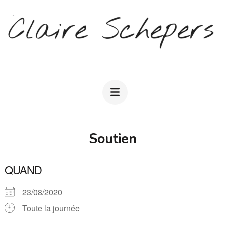
Aller
au
contenu
(Pressez
CLAIRE SCHEPERS
Entrée)
Soutien
QUAND
23/08/2020
Toute la journée