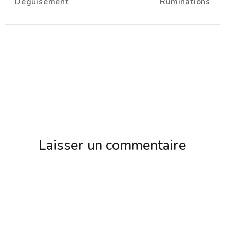
Déguisement
Ruminations
d'article
Laisser un commentaire