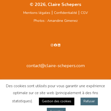
© 2026, Claire Schepers
|
|
Mentions légales
Confidentialité
CGV
Photos : Amandine Gimenez
Instagram
Facebook
LinkedIn
contact@claire-schepers.com
Des cookies sont utilisés pour vous garantir une expérience
optimale sur ce site web (principalement à des fins
statistiques).
Gestion des cookies
Refuser