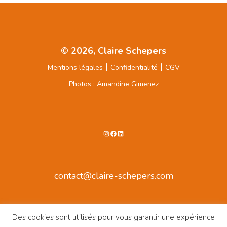
© 2026, Claire Schepers
|
|
Mentions légales
Confidentialité
CGV
Photos : Amandine Gimenez
Instagram
Facebook
LinkedIn
contact@claire-schepers.com
Des cookies sont utilisés pour vous garantir une expérience