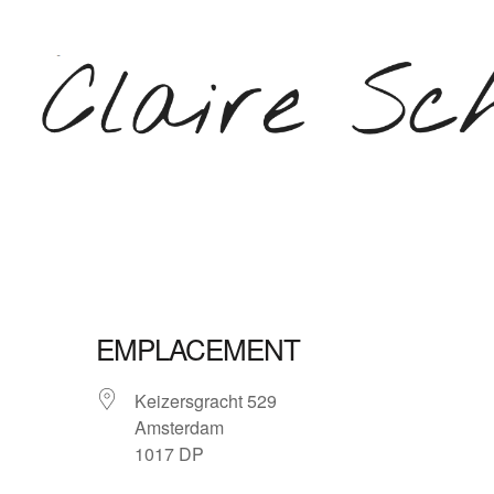
Aller
au
contenu
(Pressez
Entrée)
CLAIRE SCHEPERS
EMPLACEMENT
Keizersgracht 529
Amsterdam
1017 DP