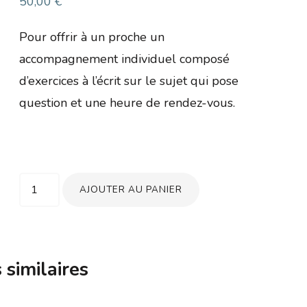
50,00
€
Pour offrir à un proche un
accompagnement individuel composé
d’exercices à l’écrit sur le sujet qui pose
question et une heure de rendez-vous.
quantité
AJOUTER AU PANIER
de
Bon
cadeau
 similaires
pour
un