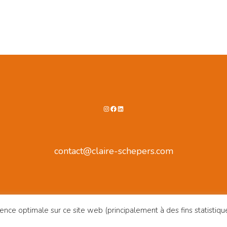
Instagram
Facebook
LinkedIn
contact@claire-schepers.com
ence optimale sur ce site web (principalement à des fins statistiqu