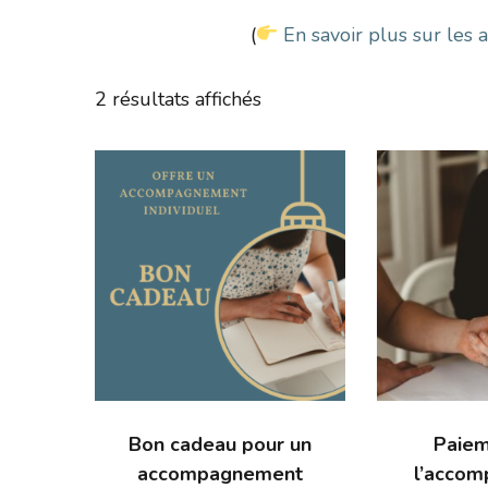
(
En savoir plus sur les
Trié
2 résultats affichés
par
prix
décroissant
Bon cadeau pour un
Paiem
accompagnement
l’acco