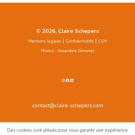
© 2026, Claire Schepers
|
|
Mentions légales
Confidentialité
CGV
Photos : Amandine Gimenez
Instagram
Facebook
LinkedIn
contact@claire-schepers.com
Des cookies sont utilisés pour vous garantir une expérience