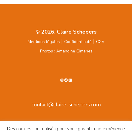
© 2026, Claire Schepers
|
|
Mentions légales
Confidentialité
CGV
Photos : Amandine Gimenez
Instagram
Facebook
LinkedIn
contact@claire-schepers.com
Des cookies sont utilisés pour vous garantir une expérience