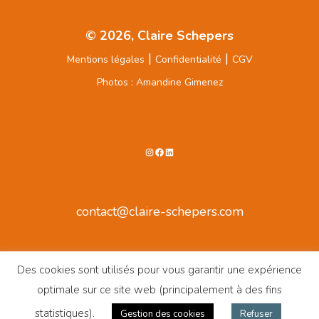
© 2026, Claire Schepers
|
|
Mentions légales
Confidentialité
CGV
Photos : Amandine Gimenez
Instagram
Facebook
LinkedIn
contact@claire-schepers.com
Des cookies sont utilisés pour vous garantir une expérience
optimale sur ce site web (principalement à des fins
statistiques).
Gestion des cookies
Refuser