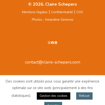
© 2026, Claire Schepers
|
|
Mentions légales
Confidentialité
CGV
Photos : Amandine Gimenez
Instagram
Facebook
LinkedIn
contact@claire-schepers.com
Des cookies sont utilisés pour vous garantir une expérience
optimale sur ce site web (principalement à des fins
statistiques).
Gestion des cookies
Refuser