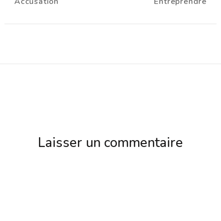
Accusation
Entreprendre
d'article
Laisser un commentaire