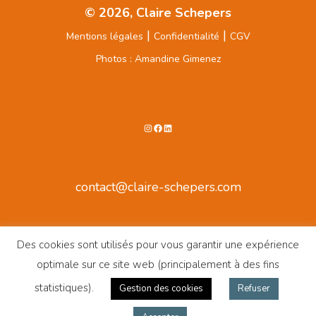
© 2026, Claire Schepers
|
|
Mentions légales
Confidentialité
CGV
Photos : Amandine Gimenez
Instagram
Facebook
LinkedIn
contact@claire-schepers.com
Des cookies sont utilisés pour vous garantir une expérience
optimale sur ce site web (principalement à des fins
statistiques).
Gestion des cookies
Refuser