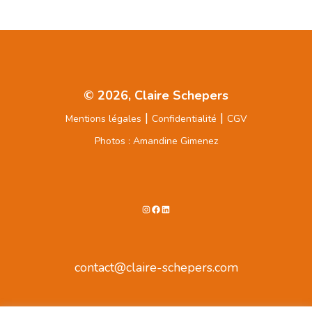
© 2026, Claire Schepers
|
|
Mentions légales
Confidentialité
CGV
Photos : Amandine Gimenez
Instagram
Facebook
LinkedIn
contact@claire-schepers.com