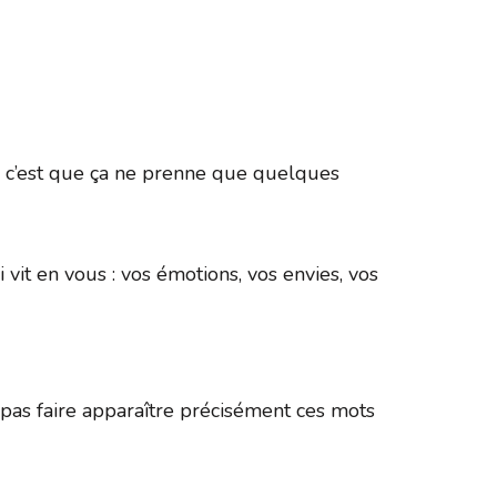
365
Outlook Live
ée, c’est que ça ne prenne que quelques
 vit en vous : vos émotions, vos envies, vos
as faire apparaître précisément ces mots