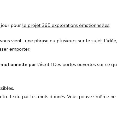
Google
iCalendar
Office 
u jour pour
le projet 365 explorations émotionnelles
.
ui vous vient ; une phrase ou plusieurs sur le sujet. L’id
isser emporter.
motionnelle par l’écrit !
Des portes ouvertes sur ce qui
sibles.
tre texte par les mots donnés. Vous pouvez même ne p