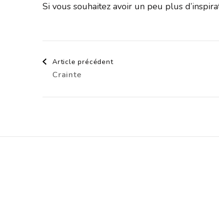
Si vous souhaitez avoir un peu plus d’inspir
Navigation
Article précédent
Crainte
d'article