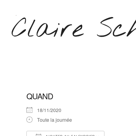
Aller
au
contenu
(Pressez
Entrée)
CLAIRE SCHEPERS
QUAND
18/11/2020
Toute la journée