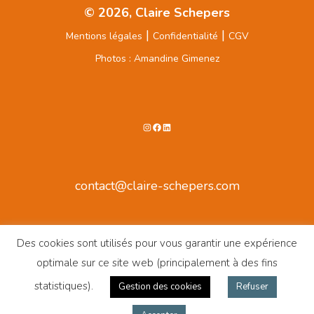
© 2026, Claire Schepers
|
|
Mentions légales
Confidentialité
CGV
Photos : Amandine Gimenez
Instagram
Facebook
LinkedIn
contact@claire-schepers.com
Des cookies sont utilisés pour vous garantir une expérience
optimale sur ce site web (principalement à des fins
statistiques).
Gestion des cookies
Refuser