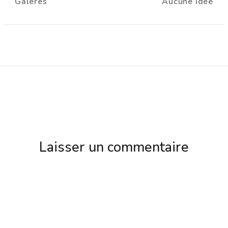
Galères
Aucune idée
d'article
Laisser un commentaire