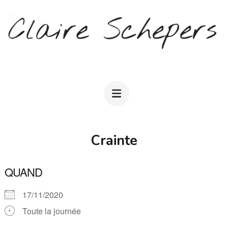
Aller
au
contenu
(Pressez
CLAIRE SCHEPERS
Entrée)
Crainte
QUAND
17/11/2020
Toute la journée