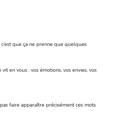
365
Outlook Live
ée, c’est que ça ne prenne que quelques
 vit en vous : vos émotions, vos envies, vos
as faire apparaître précisément ces mots