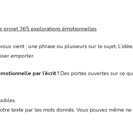
Google
iCalendar
Office 
e projet 365 explorations émotionnelles
.
ui vous vient ; une phrase ou plusieurs sur le sujet. L’id
isser emporter.
motionnelle par l’écrit !
Des portes ouvertes sur ce qui
sibles.
tre texte par les mots donnés. Vous pouvez même ne p