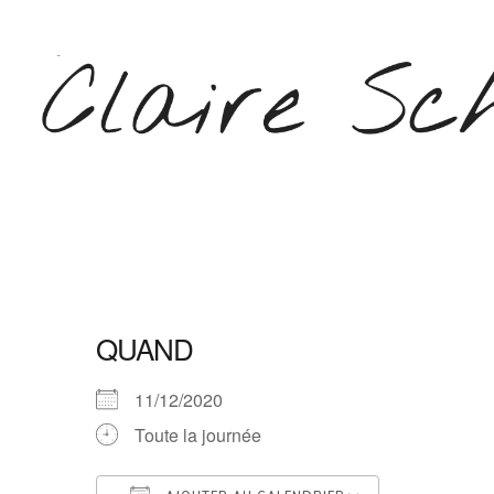
Aller
au
contenu
(Pressez
Entrée)
CLAIRE SCHEPERS
QUAND
11/12/2020
Toute la journée