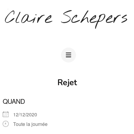
Aller
au
contenu
(Pressez
CLAIRE SCHEPERS
Entrée)
Rejet
QUAND
12/12/2020
Toute la journée