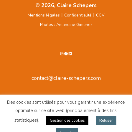
© 2026, Claire Schepers
|
|
Mentions légales
Confidentialité
CGV
Photos : Amandine Gimenez
Instagram
Facebook
LinkedIn
contact@claire-schepers.com
Des cookies sont utilisés pour vous garantir une expérience
optimale sur ce site web (principalement à des fins
statistiques).
Gestion des cookies
Refuser