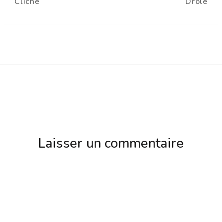
Cliché
Drôle
d'article
Laisser un commentaire