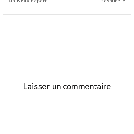
Nouveau départ
Rassuré-e
d'article
Laisser un commentaire