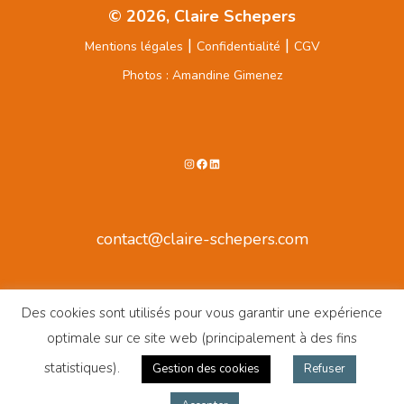
© 2026, Claire Schepers
|
|
Mentions légales
Confidentialité
CGV
Photos : Amandine Gimenez
Instagram
Facebook
LinkedIn
contact@claire-schepers.com
Des cookies sont utilisés pour vous garantir une expérience
optimale sur ce site web (principalement à des fins
statistiques).
Gestion des cookies
Refuser