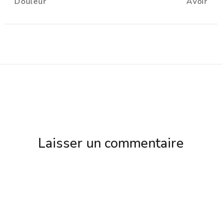
Douleur
Avoir
d'article
Laisser un commentaire