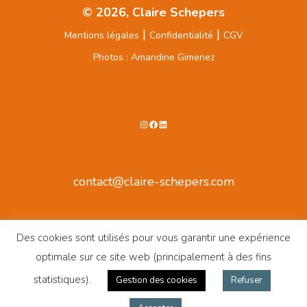
© 2026, Claire Schepers
|
|
Mentions légales
Confidentialité
CGV
Photos : Amandine Gimenez
Instagram
Facebook
LinkedIn
contact@claire-schepers.com
Des cookies sont utilisés pour vous garantir une expérience
optimale sur ce site web (principalement à des fins
statistiques).
Gestion des cookies
Refuser