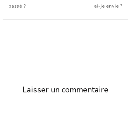
d'article
passé ?
ai-je envie ?
Laisser un commentaire