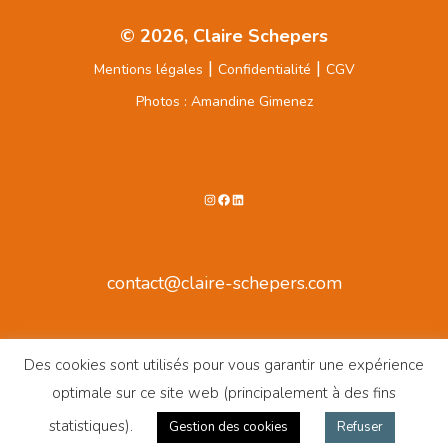
© 2026, Claire Schepers
|
|
Mentions légales
Confidentialité
CGV
Photos : Amandine Gimenez
Instagram
Facebook
LinkedIn
contact@claire-schepers.com
Des cookies sont utilisés pour vous garantir une expérience
optimale sur ce site web (principalement à des fins
statistiques).
Gestion des cookies
Refuser