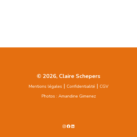
© 2026, Claire Schepers
|
|
Mentions légales
Confidentialité
CGV
Photos : Amandine Gimenez
Instagram
Facebook
LinkedIn