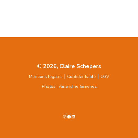
© 2026, Claire Schepers
|
|
Mentions légales
Confidentialité
CGV
Photos : Amandine Gimenez
Instagram
Facebook
LinkedIn