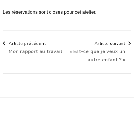
Les réservations sont closes pour cet atelier.
Navigation
Article précédent
Article suivant
Mon rapport au travail
« Est-ce que je veux un
d'article
autre enfant ? »