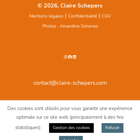
© 2026, Claire Schepers
|
|
Mentions légales
Confidentialité
CGV
Photos : Amandine Gimenez
Instagram
Facebook
LinkedIn
contact@claire-schepers.com
Des cookies sont utilisés pour vous garantir une expérience
optimale sur ce site web (principalement à des fins
statistiques).
Gestion des cookies
Refuser