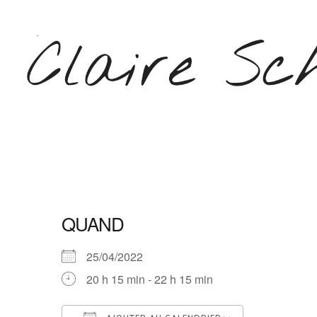
Aller
au
contenu
(Pressez
Entrée)
CLAIRE SCHEPERS
QUAND
25/04/2022
20 h 15 min - 22 h 15 min