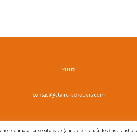
Instagram
Facebook
LinkedIn
contact@claire-schepers.com
ence optimale sur ce site web (principalement à des fins statistiqu