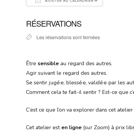
AJOUTER AU CALENDRIER
Télécharger ICS
Calendrier 
RÉSERVATIONS
Les réservations sont fermées
Être
sensible
au regard des autres.
Agir suivant le regard des autres.
Se sentir jugé·e, blessé·e, validé·e par les aut
Comment cela te fait-il sentir ? Est-ce que
C’est ce que l’on va explorer dans cet atelier 
Cet atelier est
en ligne
(sur Zoom) à prix lib