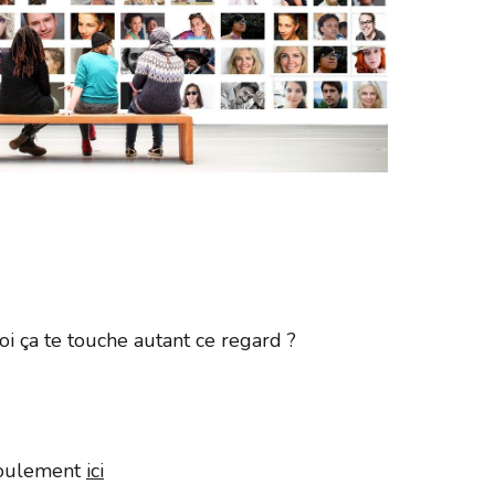
365
Outlook Live
i ça te touche autant ce regard ?
éroulement
ici